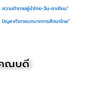
 ความท้าทายผู้นำไทย-จีน-อาเซียน”
ติ : ปัญหาท้าทายบทบาทการศึกษาไทย”
คณบดี