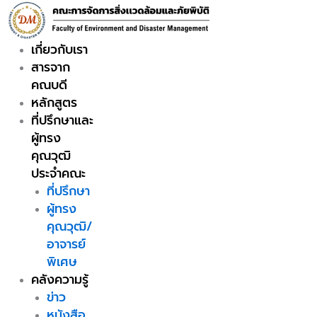
Skip
to
content
เกี่ยวกับเรา
สารจาก
คณบดี
หลักสูตร
ที่ปรึกษาและ
ผู้ทรง
คุณวุฒิ
ประจำคณะ
ที่ปรึกษา
ผู้ทรง
คุณวุฒิ/
อาจารย์
พิเศษ
คลังความรู้
ข่าว
หนังสือ