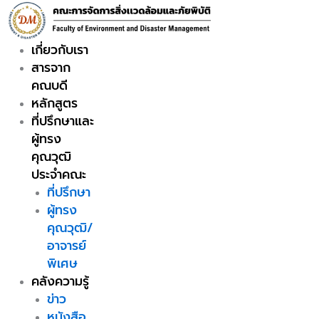
Skip
to
content
เกี่ยวกับเรา
สารจาก
คณบดี
หลักสูตร
ที่ปรึกษาและ
ผู้ทรง
คุณวุฒิ
ประจำคณะ
ที่ปรึกษา
ผู้ทรง
คุณวุฒิ/
อาจารย์
พิเศษ
คลังความรู้
ข่าว
หนังสือ